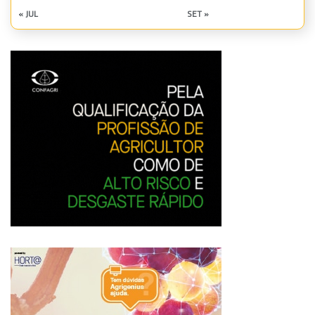
« JUL
SET »