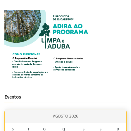
Eventos
AGOSTO 2026
S
T
Q
Q
S
S
D