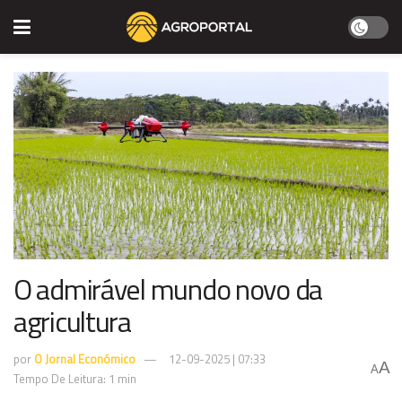
O admirável mundo novo da
agricultura
por
O Jornal Económico
12-09-2025 | 07:33
A
A
Tempo De Leitura: 1 min