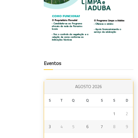
Eventos
AGOSTO 2026
S
T
Q
Q
S
S
D
1
2
3
4
5
6
7
8
9