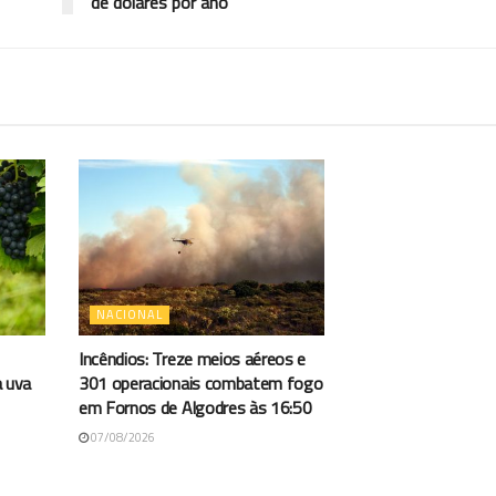
de dólares por ano
NACIONAL
Incêndios: Treze meios aéreos e
a uva
301 operacionais combatem fogo
em Fornos de Algodres às 16:50
07/08/2026