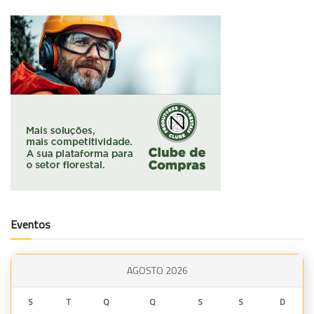
Eventos
AGOSTO 2026
S
T
Q
Q
S
S
D