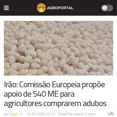
Irão: Comissão Europeia propõe
apoio de 540 ME para
agricultores comprarem adubos
A
por
Lusa
12-06-2026 | 12:13
Tempo De Leitura: 2 mins
A