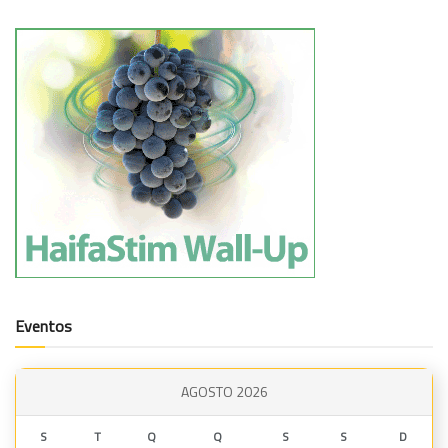
Eventos
AGOSTO 2026
S
T
Q
Q
S
S
D