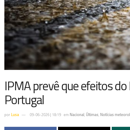
IPMA prevê que efeitos do 
Portugal
por
Lusa
09-06-2026 | 18:19
em
Nacional
,
Últimas
,
Notícias meteoro