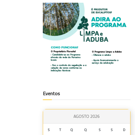
Eventos
AGOSTO 2026
S
T
Q
Q
S
S
D