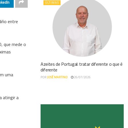
nkedIn
ÚLTIMAS
Niño entre
SO, que mede o
óximas
Azeites de Portugal: tratar diferente o que é
diferente
com uma
POR
JOSÉ MARTINO
26/07/2026
 atingir a