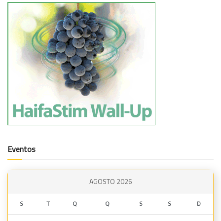
Eventos
AGOSTO 2026
S
T
Q
Q
S
S
D