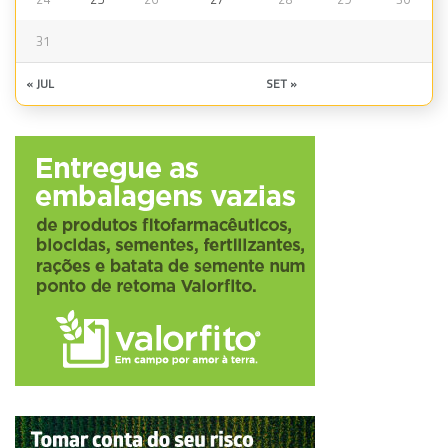
31
« JUL
SET »