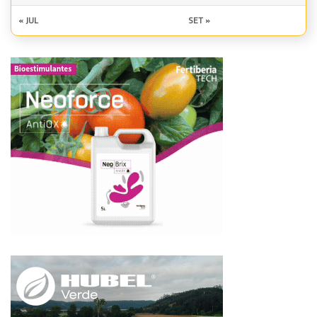
« JUL
SET »