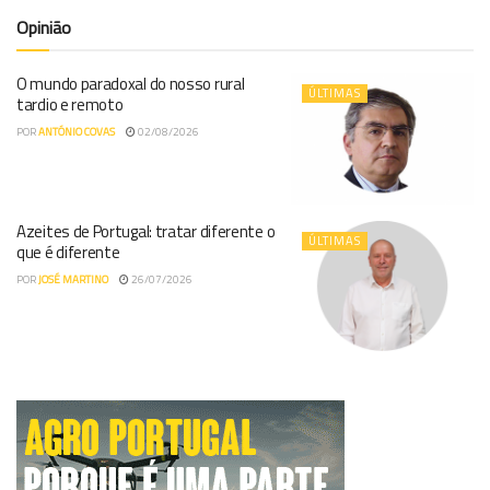
Opinião
O mundo paradoxal do nosso rural
ÚLTIMAS
tardio e remoto
POR
ANTÓNIO COVAS
02/08/2026
Azeites de Portugal: tratar diferente o
ÚLTIMAS
que é diferente
POR
JOSÉ MARTINO
26/07/2026