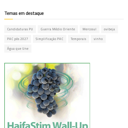
Temas em destaque
Candidaturas PU
Guerra Médio Oriente
Mercosul
ovibeja
PAC pós 2027
Simplificação PAC
Temporais
vinho
Água que Une