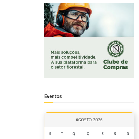
Eventos
AGOSTO 2026
S
T
Q
Q
S
S
D