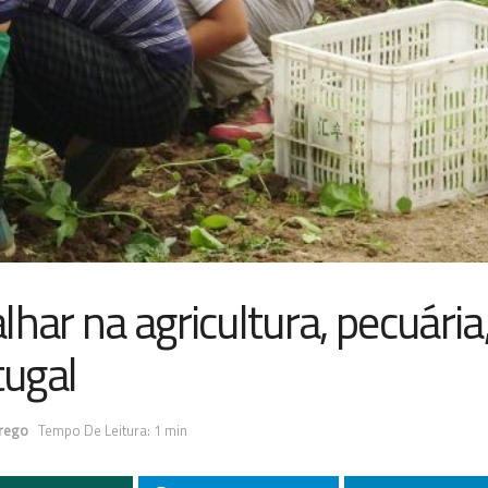
har na agricultura, pecuária,
tugal
prego
Tempo De Leitura: 1 min