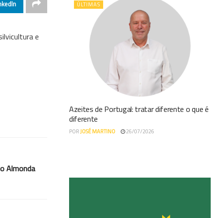
nkedIn
ÚLTIMAS
lvicultura e
Azeites de Portugal: tratar diferente o que é
diferente
POR
JOSÉ MARTINO
26/07/2026
rio Almonda