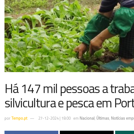
Há 147 mil pessoas a trabal
silvicultura e pesca em Por
por
Tempo.pt
27-12-2024 | 18:00
em
Nacional
,
Últimas
,
Notícias em