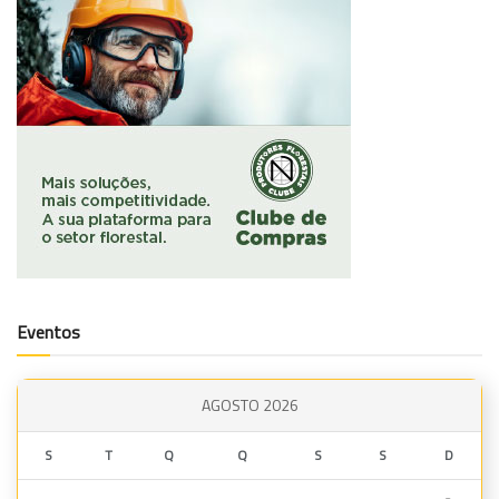
Eventos
AGOSTO 2026
S
T
Q
Q
S
S
D