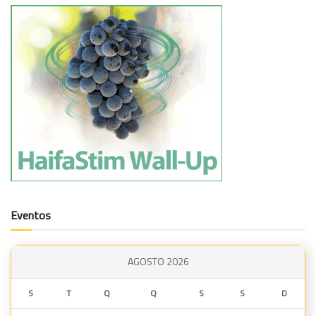
Eventos
AGOSTO 2026
S
T
Q
Q
S
S
D