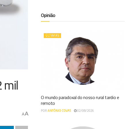
Opinião
ÚLTIMAS
 mil
O mundo paradoxal do nosso rural tardio e
remoto
POR
ANTÓNIO COVAS
02/08/2026
A
A