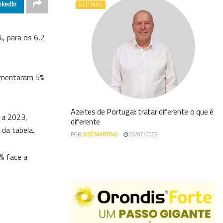
nkedIn
ÚLTIMAS
, para os 6,2
aumentaram 5%
Azeites de Portugal: tratar diferente o que é
 a 2023,
diferente
da tabela.
POR
JOSÉ MARTINO
26/07/2026
% face a