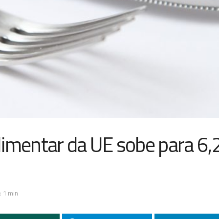
imentar da UE sobe para 6,2
: 1 min