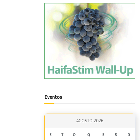
Eventos
AGOSTO 2026
S
T
Q
Q
S
S
D