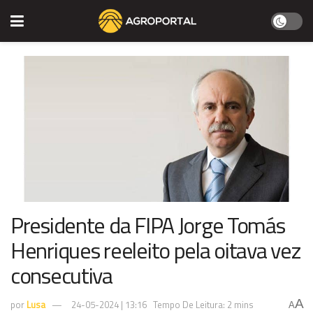
Presidente da FIPA Jorge Tomás
Henriques reeleito pela oitava vez
consecutiva
A
por
Lusa
24-05-2024 | 13:16
Tempo De Leitura: 2 mins
A