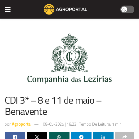
CDI 3* – 8 e 11 de maio –
Benavente
por
Agroportal
08-05-2025 | 18:22
Tempo De Leitura: 1 min