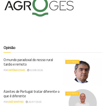
Opinião
O mundo paradoxal do nosso rural
ÚLTIMAS
tardio e remoto
POR
ANTÓNIO COVAS
02/08/2026
Azeites de Portugal: tratar diferente o
ÚLTIMAS
que é diferente
POR
JOSÉ MARTINO
26/07/2026