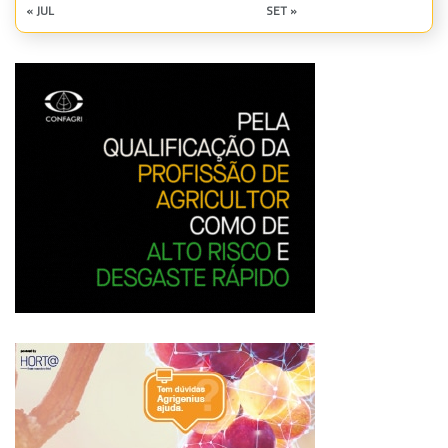
« JUL
SET »