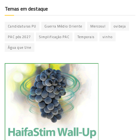
Temas em destaque
Candidaturas PU
Guerra Médio Oriente
Mercosul
ovibeja
PAC pós 2027
Simplificação PAC
Temporais
vinho
Água que Une