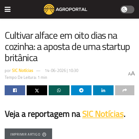
Cultivar alface em oito dias na
cozinha: a aposta de uma startup
britânica
por
SIC Notícias
14-06-2026 | 10:30
A
A
Tempo De Leitura: 1 min
Veja a reportagem na
SIC Notícias
.
IMPRIMIR ARTIGO