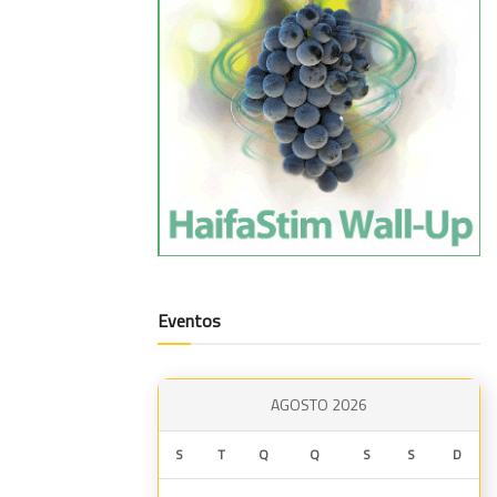
Eventos
AGOSTO 2026
S
T
Q
Q
S
S
D