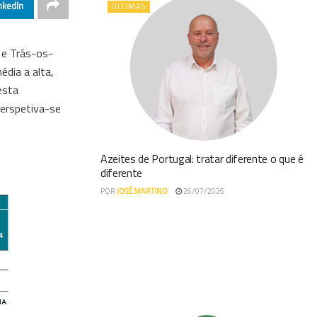
nkedIn
ÚLTIMAS
 e Trás-os-
dia a alta,
esta
perspetiva-se
Azeites de Portugal: tratar diferente o que é
diferente
POR
JOSÉ MARTINO
26/07/2026