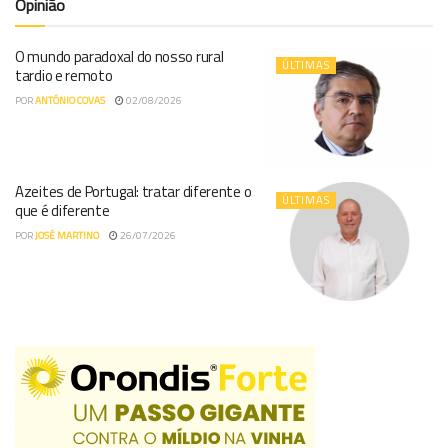
Opinião
O mundo paradoxal do nosso rural
ÚLTIMAS
tardio e remoto
POR
ANTÓNIO COVAS
02/08/2026
Azeites de Portugal: tratar diferente o
ÚLTIMAS
que é diferente
POR
JOSÉ MARTINO
26/07/2026