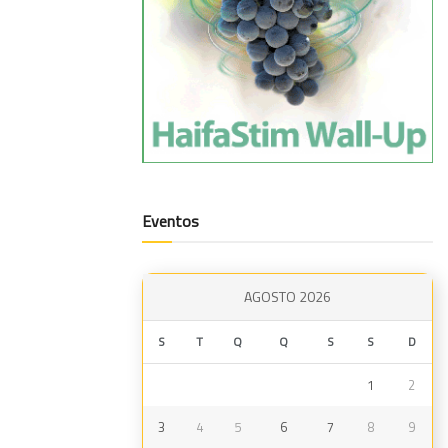
Eventos
AGOSTO 2026
S
T
Q
Q
S
S
D
1
2
3
4
5
6
7
8
9