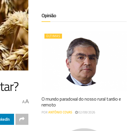
Opinião
ÚLTIMAS
tar?
O mundo paradoxal do nosso rural tardio e
A
A
remoto
POR
ANTÓNIO COVAS
02/08/2026
nkedIn