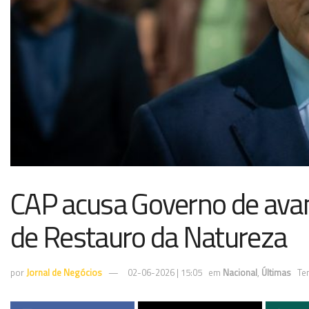
CAP acusa Governo de avan
de Restauro da Natureza
por
Jornal de Negócios
02-06-2026 | 15:05
em
Nacional
,
Últimas
Te