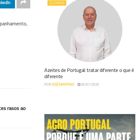
nkedIn
ÚLTIMAS
ompanhamento,
Azeites de Portugal: tratar diferente o que é
diferente
POR
JOSÉ MARTINO
26/07/2026
tes rasos ao