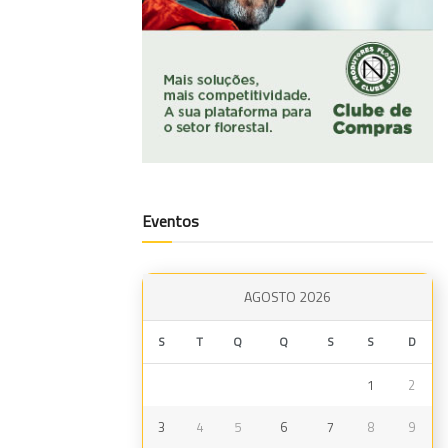
Eventos
AGOSTO 2026
S
T
Q
Q
S
S
D
1
2
3
4
5
6
7
8
9