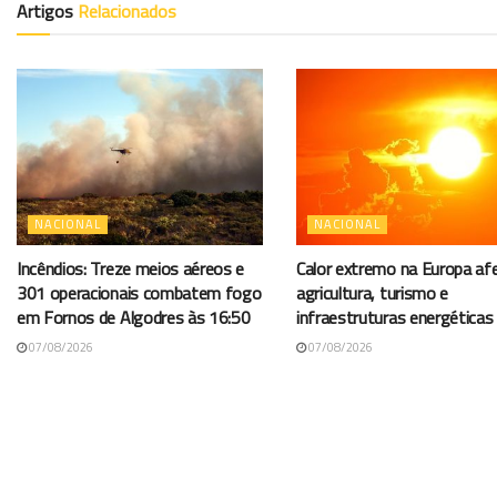
Artigos
Relacionados
NACIONAL
NACIONAL
Incêndios: Treze meios aéreos e
Calor extremo na Europa af
301 operacionais combatem fogo
agricultura, turismo e
em Fornos de Algodres às 16:50
infraestruturas energéticas
07/08/2026
07/08/2026