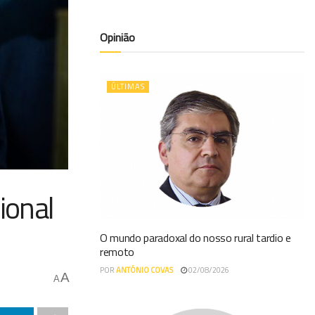
Opinião
ÚLTIMAS
ional
O mundo paradoxal do nosso rural tardio e
remoto
POR
ANTÓNIO COVAS
02/08/2026
A
A