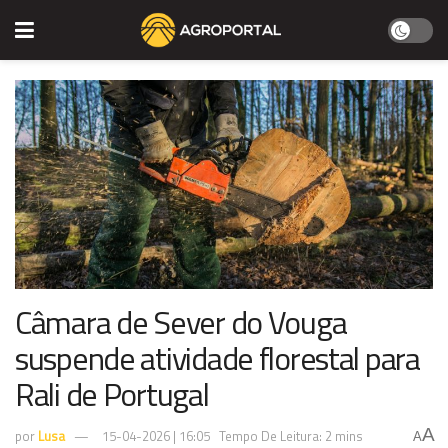
Câmara de Sever do Vouga
suspende atividade florestal para
Rali de Portugal
A
por
Lusa
15-04-2026 | 16:05
Tempo De Leitura: 2 mins
A