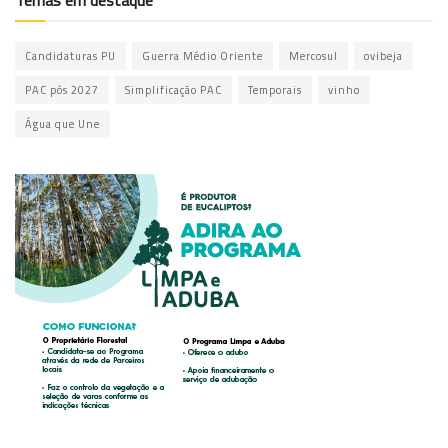
Temas em destaque
Candidaturas PU
Guerra Médio Oriente
Mercosul
ovibeja
PAC pós 2027
Simplificação PAC
Temporais
vinho
Água que Une