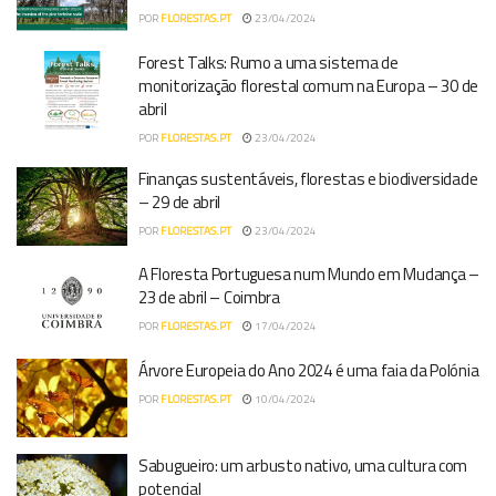
POR
FLORESTAS.PT
23/04/2024
Forest Talks: Rumo a uma sistema de
monitorização florestal comum na Europa – 30 de
abril
POR
FLORESTAS.PT
23/04/2024
Finanças sustentáveis, florestas e biodiversidade
– 29 de abril
POR
FLORESTAS.PT
23/04/2024
A Floresta Portuguesa num Mundo em Mudança –
23 de abril – Coimbra
POR
FLORESTAS.PT
17/04/2024
Árvore Europeia do Ano 2024 é uma faia da Polónia
POR
FLORESTAS.PT
10/04/2024
Sabugueiro: um arbusto nativo, uma cultura com
potencial