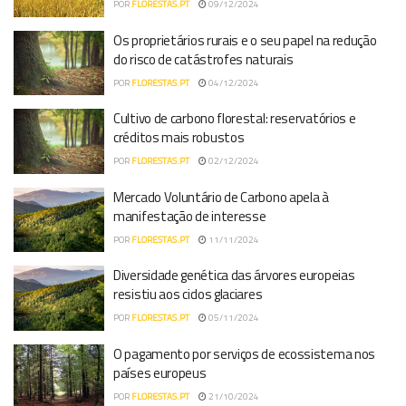
POR
FLORESTAS.PT
09/12/2024
Os proprietários rurais e o seu papel na redução
do risco de catástrofes naturais
POR
FLORESTAS.PT
04/12/2024
Cultivo de carbono florestal: reservatórios e
créditos mais robustos
POR
FLORESTAS.PT
02/12/2024
Mercado Voluntário de Carbono apela à
manifestação de interesse
POR
FLORESTAS.PT
11/11/2024
Diversidade genética das árvores europeias
resistiu aos ciclos glaciares
POR
FLORESTAS.PT
05/11/2024
O pagamento por serviços de ecossistema nos
países europeus
POR
FLORESTAS.PT
21/10/2024