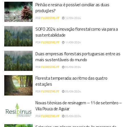
Pinhão e resina: é possível conciliar as duas
produções?
POR
FLORESTAS.PT
12/09/2024
SOFO 2024: a inovação florestal como via para a
sustentabilidade
POR
FLORESTAS.PT
11/09/2024
Duas empresas florestais portuguesas entre as
mais sustentáveis do mundo
POR
FLORESTAS.PT
05/09/2024
Floresta temperada: ao ritmo das quatro
estações
POR
FLORESTAS.PT
05/09/2024
Novas técnicas de resinagem – 11 de setembro –
Vila Pouca de Aguiar
POR
FLORESTAS.PT
05/09/2024