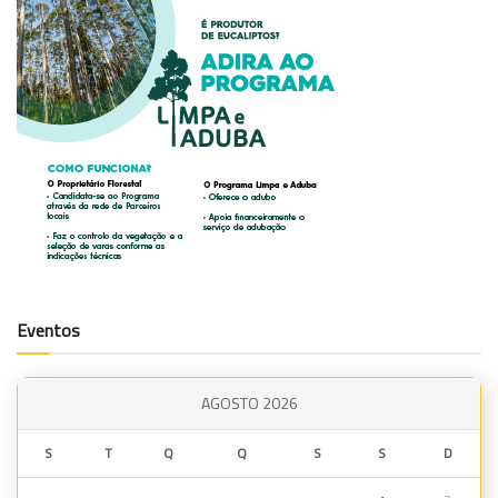
Eventos
AGOSTO 2026
S
T
Q
Q
S
S
D