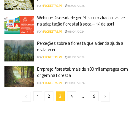
POR
FLORESTAS.PT
09/04/2024
Webinar: Diversidade genética: um aliado invisível
na adaptação florestal à seca – 14 de abril
POR
FLORESTAS.PT
08/04/2024
Perceções sobre a floresta que a ciência ajuda a
esclarecer
POR
FLORESTAS.PT
04/04/2024
Emprego florestal: mais de 100 mil empregos com
origem na floresta
POR
FLORESTAS.PT
19/03/2024
1
2
3
4
…
9