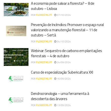
A economia pode salvar a floresta? – 8 de
outubro – Lisboa
POR
FLORESTAS.PT
07/10/2024
Prevenção de Incêndios: Promover o espaço rural
valorizando a manutenção florestal – 11 de
outubro – Sertã
POR
FLORESTAS.PT
04/10/2024
Webinar: Sequestro de carbono em plantações
florestais – 4 de outubro
POR
FLORESTAS.PT
24/09/2024
Curso de especialização Subericultura XXI
POR
FLORESTAS.PT
16/09/2024
Dendrocronologia – uma ferramenta à
descoberta das árvores
POR
FLORESTAS.PT
13/09/2024