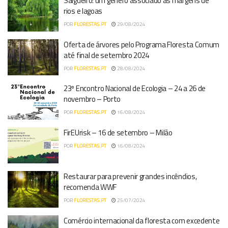
Salgueiro: um género associado às margens de
rios e lagoas
POR
FLORESTAS.PT
29/08/2024
Oferta de árvores pelo Programa Floresta Comum
até final de setembro 2024
POR
FLORESTAS.PT
28/08/2024
23º Encontro Nacional de Ecologia – 24 a 26 de
novembro – Porto
POR
FLORESTAS.PT
16/08/2024
FirEUrisk – 16 de setembro – Milão
POR
FLORESTAS.PT
16/08/2024
Restaurar para prevenir grandes incêndios,
recomenda WWF
POR
FLORESTAS.PT
25/07/2024
Comércio internacional da floresta com excedente