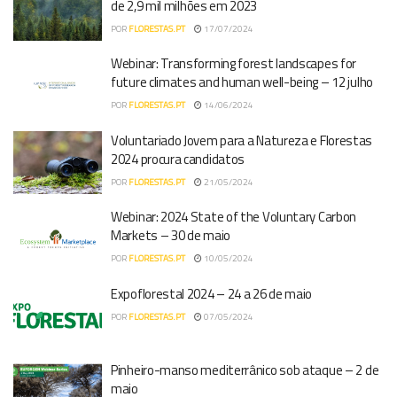
de 2,9 mil milhões em 2023
POR
FLORESTAS.PT
17/07/2024
Webinar: Transforming forest landscapes for
future climates and human well-being – 12 julho
POR
FLORESTAS.PT
14/06/2024
Voluntariado Jovem para a Natureza e Florestas
2024 procura candidatos
POR
FLORESTAS.PT
21/05/2024
Webinar: 2024 State of the Voluntary Carbon
Markets – 30 de maio
POR
FLORESTAS.PT
10/05/2024
Expoflorestal 2024 – 24 a 26 de maio
POR
FLORESTAS.PT
07/05/2024
Pinheiro-manso mediterrânico sob ataque – 2 de
maio