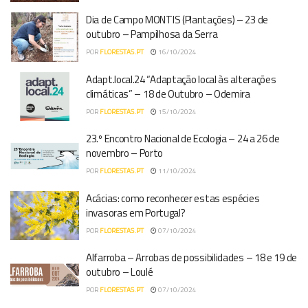
Dia de Campo MONTIS (Plantações) – 23 de
outubro – Pampilhosa da Serra
POR
FLORESTAS.PT
16/10/2024
Adapt.local.24 “Adaptação local às alterações
climáticas” – 18 de Outubro – Odemira
POR
FLORESTAS.PT
15/10/2024
23.º Encontro Nacional de Ecologia – 24 a 26 de
novembro – Porto
POR
FLORESTAS.PT
11/10/2024
Acácias: como reconhecer estas espécies
invasoras em Portugal?
POR
FLORESTAS.PT
07/10/2024
Alfarroba – Arrobas de possibilidades – 18 e 19 de
outubro – Loulé
POR
FLORESTAS.PT
07/10/2024