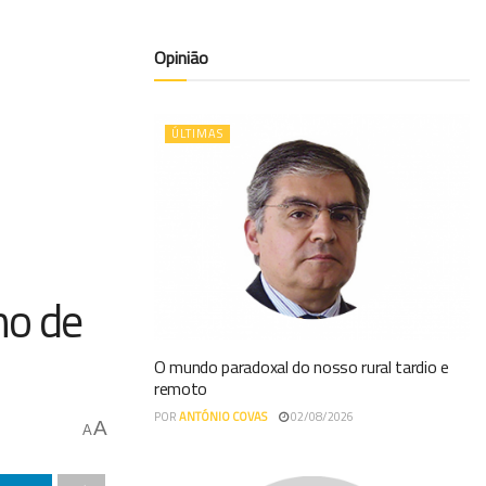
Opinião
ÚLTIMAS
no de
O mundo paradoxal do nosso rural tardio e
remoto
POR
ANTÓNIO COVAS
02/08/2026
A
A