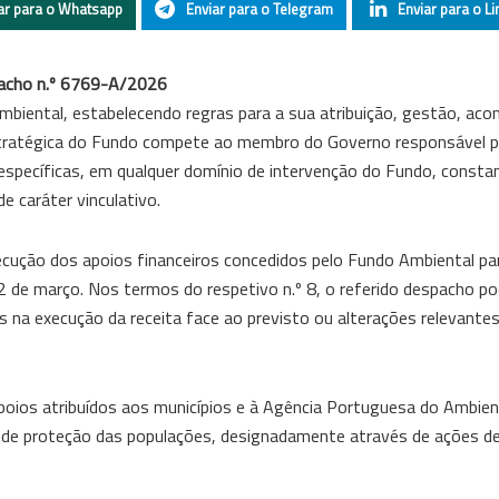
ar para o Whatsapp
Enviar para o Telegram
Enviar para o Li
acho n.º 6769-A/2026
Ambiental, estabelecendo regras para a sua atribuição, gestão, 
estratégica do Fundo compete ao membro do Governo responsável p
específicas, em qualquer domínio de intervenção do Fundo, consta
 caráter vinculativo.
ecução dos apoios financeiros concedidos pelo Fundo Ambiental pa
de março. Nos termos do respetivo n.º 8, o referido despacho po
s na execução da receita face ao previsto ou alterações relevante
oios atribuídos aos municípios e à Agência Portuguesa do Ambien
l e de proteção das populações, designadamente através de ações d