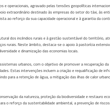
 e operacionais, agravado pelas tensões geopolíticas internacion
poio extraordinário destinado às empresas do setor do táxi, às ent
sta ao reforço da sua capacidade operacional e à garantia da cont
utural dos incêndios rurais e à gestão sustentável do território, a
os rurais. Neste âmbito, destaca-se o apoio à pastorícia extensi
iversidade e dinamização das economias locais.
ossistemas urbanos, com o objetivo de promover a recuperação da
cidades. Estas intervenções incluem a criação e requalificação de inf
ndo para a retenção de água, a mitigação das ilhas de calor urbano
onservação da natureza, proteção da biodiversidade e restauro eco
ra o reforço da sustentabilidade ambiental, a prevenção de riscos