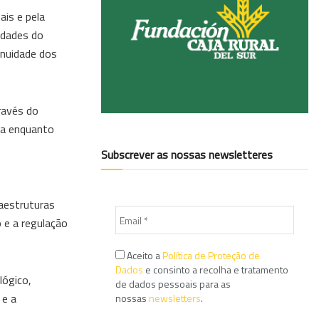
ais e pela
idades do
inuidade dos
través do
va enquanto
Subscrever as nossas newsletteres
raestruturas
 e a regulação
Aceito a
Política de Proteção de
Dados
e consinto a recolha e tratamento
lógico,
de dados pessoais para as
 e a
nossas
newsletters
.