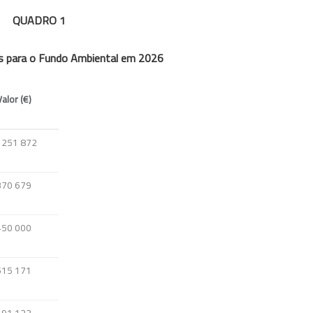
QUADRO 1
as para o Fundo Ambiental em 2026
Valor (€)
 251 872
370 679
450 000
515 171
491 123