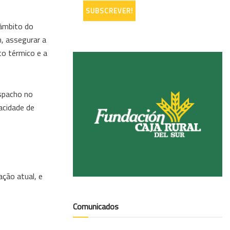
 âmbito do
, assegurar a
to térmico e a
espacho no
acidade de
ação atual, e
Comunicados