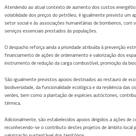
Atendendo ao atual contexto de aumento dos custos energéticos
volatilidade dos preços do petróleo, é igualmente previsto um a
setor social e às associações humanitárias de bombeiros, com vi
serviços essenciais prestados às populações.
O despacho reforça ainda a prioridade atribuída à prevenção estr
financiamento de ações de ordenamento e valorização dos espaç
instrumento de redução da carga combustível, promoção da biod
São igualmente previstos apoios destinados ao restauro de ec
biodiversidade, da funcionalidade ecológica e da resiliência das 
verdes, bem como a plantação de espécies autóctones, contribui
térmica.
Adicionalmente, são estabelecidos apoios dirigidos a ações de c
reconhecendo-se o contributo destes projetos de âmbito local pa
valorização sustentável dos territórios.