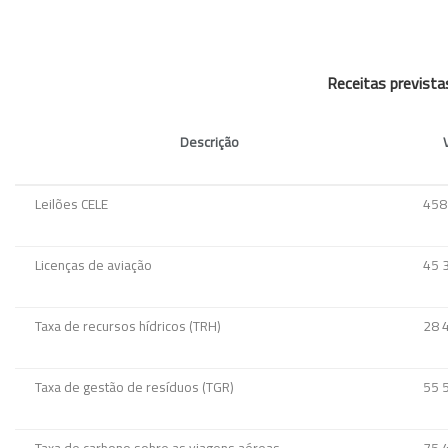
Receitas previst
Descrição
Leilões CELE
458
Licenças de aviação
45 
Taxa de recursos hídricos (TRH)
28 
Taxa de gestão de resíduos (TGR)
55 
Taxa de carbono sobre as viagens aéreas
75 