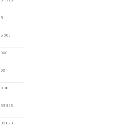
78
95 000
 000
000
00 000
453 973
339 879