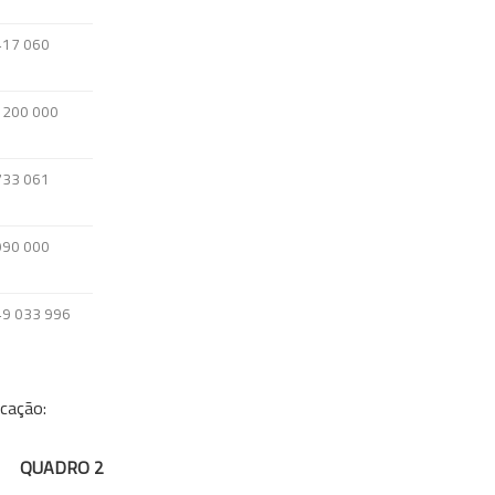
417 060
 200 000
733 061
990 000
49 033 996
icação:
QUADRO 2