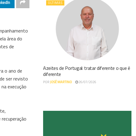
nkedIn
ÚLTIMAS
acompanhamento
ela área do
ntes de
Azeites de Portugal: tratar diferente o que é
ra o ano de
diferente
de ser revisto
POR
JOSÉ MARTINO
26/07/2026
s na execução
te,
e recuperação