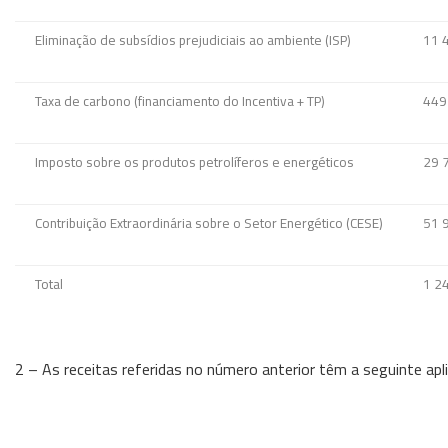
Eliminação de subsídios prejudiciais ao ambiente (ISP)
11 
Taxa de carbono (financiamento do Incentiva + TP)
449
Imposto sobre os produtos petrolíferos e energéticos
29 
Contribuição Extraordinária sobre o Setor Energético (CESE)
51 
Total
1 2
2 – As receitas referidas no número anterior têm a seguinte apl