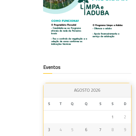
Eventos
AGOSTO 2026
S
T
Q
Q
S
S
D
1
2
3
4
5
6
7
8
9