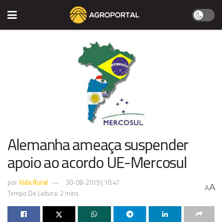
Alemanha ameaça suspender
apoio ao acordo UE-Mercosul
por
Vida Rural
30-08-2019 | 10:47
A
A
Tempo De Leitura: 2 mins