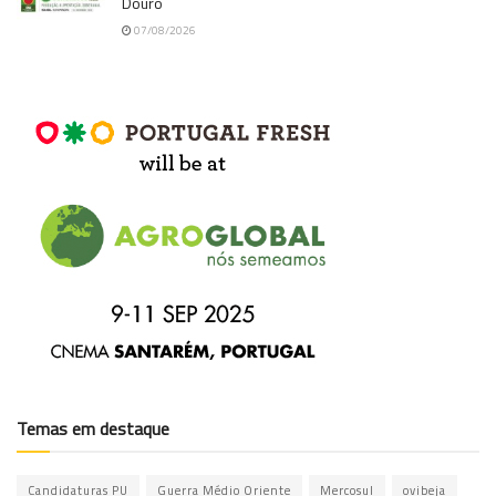
Douro
07/08/2026
Temas em destaque
Candidaturas PU
Guerra Médio Oriente
Mercosul
ovibeja