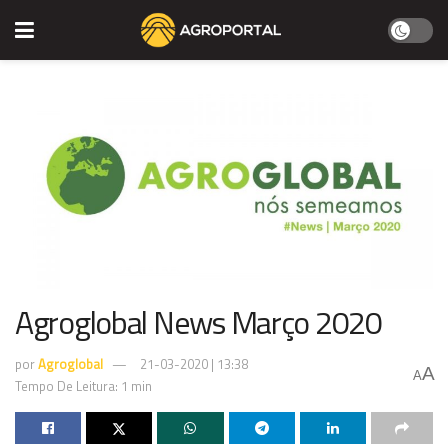
Agroglobal News Março 2020
por
Agroglobal
21-03-2020 | 13:38
A
A
Tempo De Leitura: 1 min