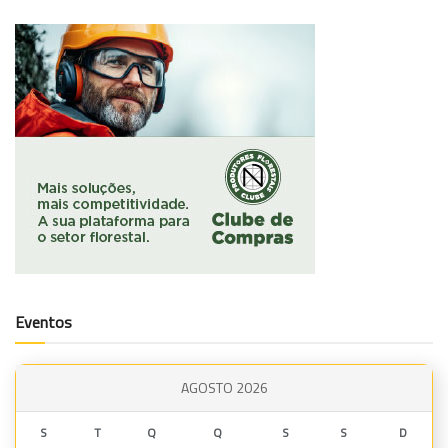
Eventos
AGOSTO 2026
S
T
Q
Q
S
S
D