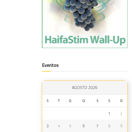
Eventos
AGOSTO 2026
S
T
Q
Q
S
S
D
1
2
3
4
5
6
7
8
9