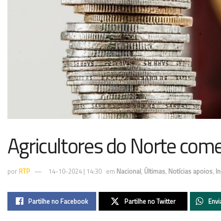
Agricultores do Norte com
por
RTP
14-10-2024 | 14:30
em
Nacional
,
Últimas
,
Notícias apoios
,
I
Partilhe no Facebook
Partilhe no Twitter
Envi