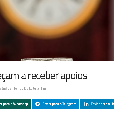
eçam a receber apoios
ncêndios
Tempo De Leitura: 1 min
ar para o Whatsapp
Enviar para o Telegram
Enviar para o Li