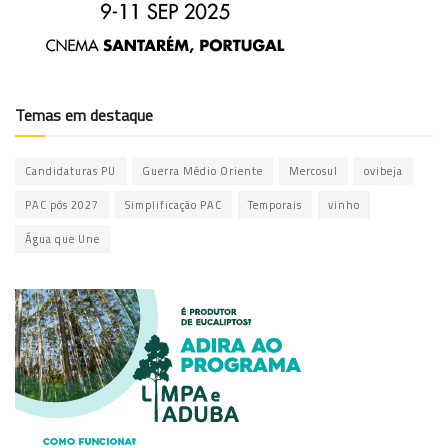
Temas em destaque
Candidaturas PU
Guerra Médio Oriente
Mercosul
ovibeja
PAC pós 2027
Simplificação PAC
Temporais
vinho
Água que Une