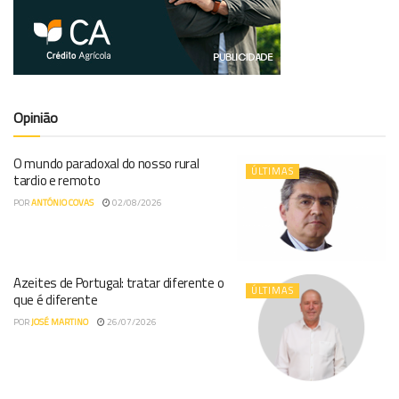
Opinião
O mundo paradoxal do nosso rural
ÚLTIMAS
tardio e remoto
POR
ANTÓNIO COVAS
02/08/2026
Azeites de Portugal: tratar diferente o
ÚLTIMAS
que é diferente
POR
JOSÉ MARTINO
26/07/2026