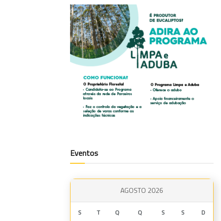
Eventos
AGOSTO 2026
S
T
Q
Q
S
S
D