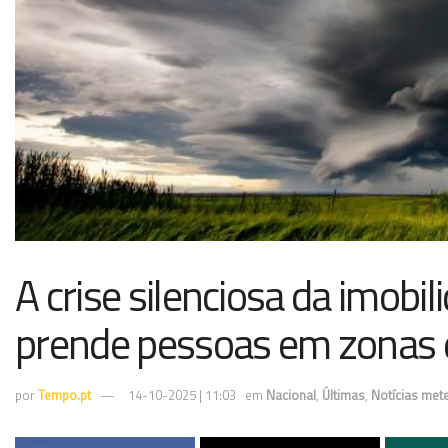
A crise silenciosa da imobil
prende pessoas em zonas d
por
Tempo.pt
14-10-2025 | 11:03
em
Nacional
,
Últimas
,
Notícias met