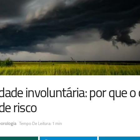
idade involuntária: por que o
e risco
eorologia
Tempo De Leitura: 1 min