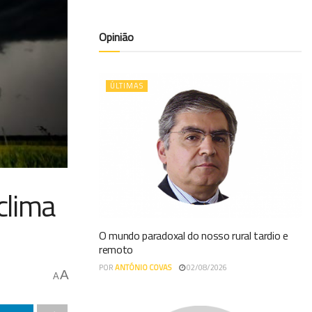
Opinião
ÚLTIMAS
 clima
O mundo paradoxal do nosso rural tardio e
remoto
POR
ANTÓNIO COVAS
02/08/2026
A
A