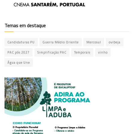
Temas em destaque
Candidaturas PU
Guerra Médio Oriente
Mercosul
ovibeja
PAC pós 2027
Simplificação PAC
Temporais
vinho
Água que Une