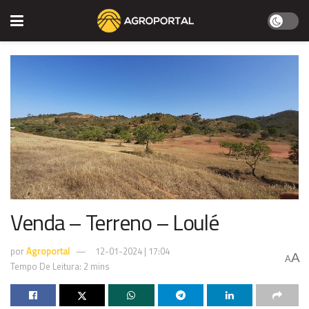
Venda – Terreno – Loulé
por
Agroportal
12-01-2024 | 17:04
A
A
Tempo De Leitura: 2 mins