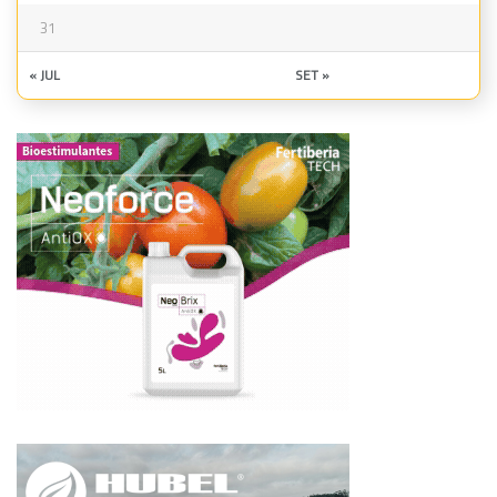
31
« JUL
SET »