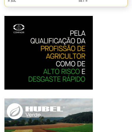
« JUL
SET »