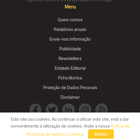
Menu
Quem somos
Relatórios anuais
Envie-nos informação
Publicidade
Newsletters
Estatuto Editorial
Ficha técnica
Proteção de Dados Pessoais
Disclaimer
Este site usa cookies. Ao continuar a utilizar este site, está a dar
consentimento à utilização de cookies. Visite a nossa
Política de
© Agroportal. All Rights reserved.
Protecção de dados e Cookies
.
Aceito