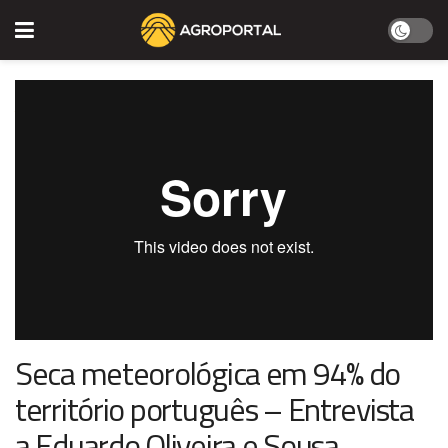
TVI - Seca - entrevista Eng.Eduardo Oliveira e Sousa
from
Gonçalo
Bettencourt
on
Vimeo
.
Seca meteorológica em 94% do
território português – Entrevista
a Eduardo Oliveira e Sousa