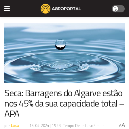
Seca: Barragens do Algarve estão
nos 45% da sua capacidade total –
APA
A
por
Lusa
16-04-2024 | 15:28
Tempo De Leitura: 3 mins
A