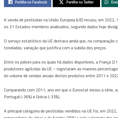
Partilhe no Facebook
Partilhe no Twitter
Envi
A venda de pesticidas na União Europeia (UE) recuou, em 2022, 
os 21 Estados-membros analisados, segundo dados hoje divulg
O serviço estatístico da UE destaca ainda que, na comparação co
toneladas, variação que justifica com a subida dos preços.
Entre os países para os quais há dados disponíveis, a França (21
produtores agrícolas da UE – registaram as maiores percentagen
do volume de vendas anuais destes produtos entre 2011 e 202
Comparando com 2011, ano em que o Eurostat iniciou a série, as
Portugal (-36%) e Grécia (-33%).
A principal categoria de pesticidas vendidos na UE foi, em 2022, 
removedores de algas e de fundos (35%) e pela categoria dos inse