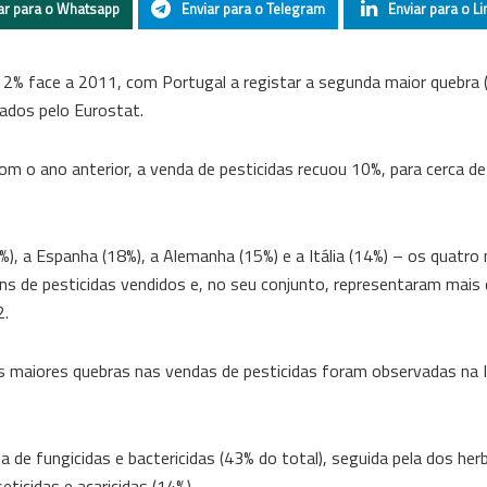
ar para o Whatsapp
Enviar para o Telegram
Enviar para o Li
12% face a 2011, com Portugal a registar a segunda maior quebra 
ados pelo Eurostat.
m o ano anterior, a venda de pesticidas recuou 10%, para cerca de
%), a Espanha (18%), a Alemanha (15%) e a Itália (14%) – os quatro
s de pesticidas vendidos e, no seu conjunto, representaram mais 
2.
 maiores quebras nas vendas de pesticidas foram observadas na It
a de fungicidas e bactericidas (43% do total), seguida pela dos herb
ticidas e acaricidas (14%).