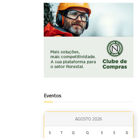
Eventos
AGOSTO 2026
S
T
Q
Q
S
S
D