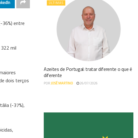
nkedIn
ÚLTIMAS
(-36%) entre
 322 mil
Azeites de Portugal: tratar diferente o que é
 maiores
diferente
de dois terços
POR
JOSÉ MARTINO
26/07/2026
ália (-37%),
icidas,