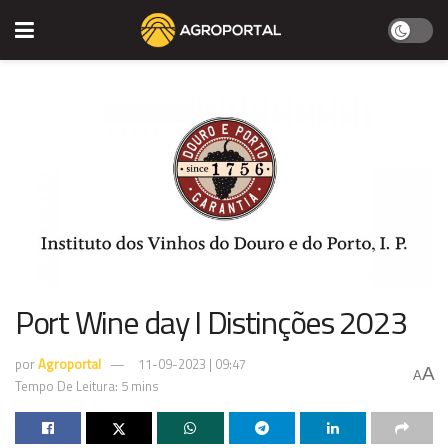
Port Wine day I Distinções 2023
por
Agroportal
11-09-2023 | 09:47
A
A
Tempo De Leitura: 5 mins