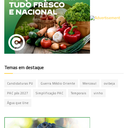
Temas em destaque
Candidaturas PU
Guerra Médio Oriente
Mercosul
ovibeja
PAC pós 2027
Simplificação PAC
Temporais
vinho
Água que Une