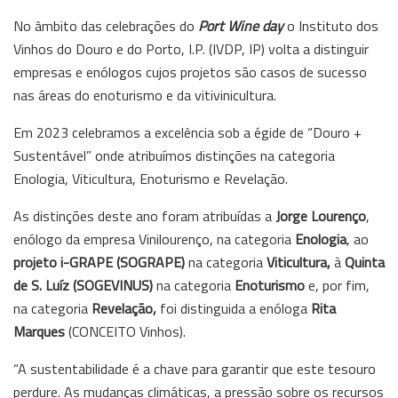
No âmbito das celebrações do
Port Wine day
o Instituto dos
Vinhos do Douro e do Porto, I.P. (IVDP, IP) volta a distinguir
empresas e enólogos cujos projetos são casos de sucesso
nas áreas do enoturismo e da vitivinicultura.
Em 2023 celebramos a excelência sob a égide de “Douro +
Sustentável” onde atribuímos distinções na categoria
Enologia, Viticultura, Enoturismo e Revelação.
As distinções deste ano foram atribuídas a
Jorge Lourenço
,
enólogo da empresa Vinilourenço, na categoria
Enologia
, ao
projeto i-GRAPE (SOGRAPE)
na categoria
Viticultura,
à
Quinta
de S. Luíz (SOGEVINUS)
na categoria
Enoturismo
e, por fim,
na categoria
Revelação,
foi distinguida a enóloga
Rita
Marques
(CONCEITO Vinhos).
“A sustentabilidade é a chave para garantir que este tesouro
perdure. As mudanças climáticas, a pressão sobre os recursos