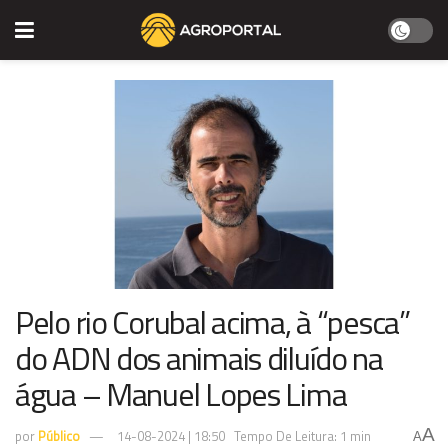
Pelo rio Corubal acima, à “pesca”
do ADN dos animais diluído na
água – Manuel Lopes Lima
A
por
Público
14-08-2024 | 18:50
Tempo De Leitura: 1 min
A