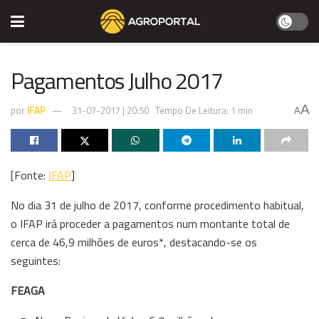
Pagamentos Julho 2017
A
por
IFAP
31-07-2017 | 20:50
Tempo De Leitura: 1 min
A
[Fonte:
IFAP
]
No dia
31 de julho de 2017
, conforme procedimento habitual,
o IFAP irá proceder a pagamentos num montante total de
cerca de
46,9 milhões de euros*
, destacando-se os
seguintes:
FEAGA