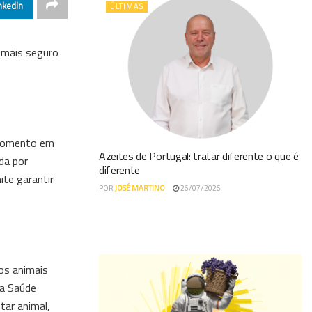
nkedIn
ÚLTIMAS
o mais seguro
 momento em
Azeites de Portugal: tratar diferente o que é
da por
diferente
ite garantir
POR
JOSÉ MARTINO
26/07/2026
os animais
da Saúde
ar animal,