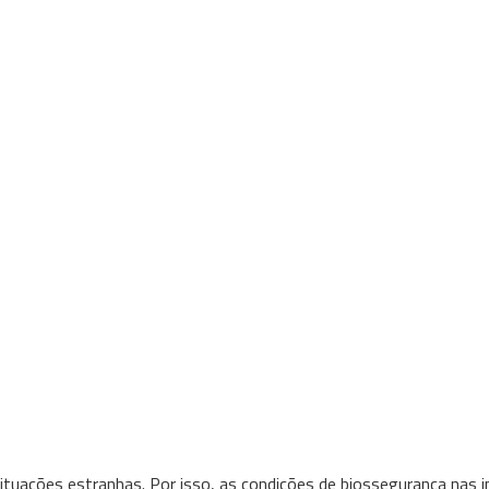
situações estranhas. Por isso, as condições de biossegurança nas 