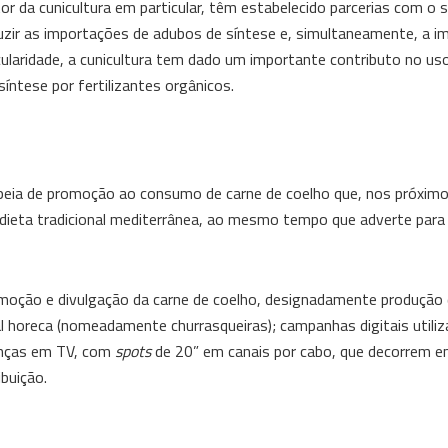
or da cunicultura em particular, têm estabelecido parcerias com o s
zir as importações de adubos de síntese e, simultaneamente, a i
ularidade, a cunicultura tem dado um importante contributo no uso
ntese por fertilizantes orgânicos.
eia de promoção ao consumo de carne de coelho que, nos próximo
 dieta tradicional mediterrânea, ao mesmo tempo que adverte para
romoção e divulgação da carne de coelho, designadamente produção
l horeca (nomeadamente churrasqueiras); campanhas digitais utili
senças em TV, com
spots
de 20” em canais por cabo, que decorrem 
buição.