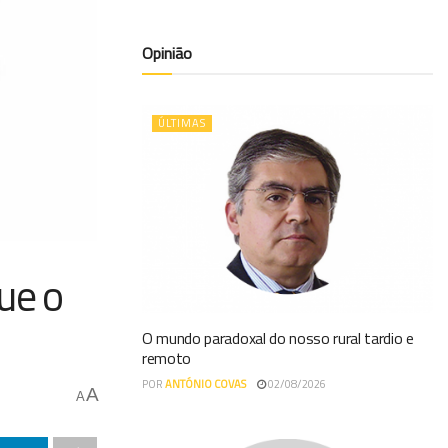
Opinião
ÚLTIMAS
ue o
O mundo paradoxal do nosso rural tardio e
remoto
POR
ANTÓNIO COVAS
02/08/2026
A
A