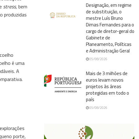
Designação, em regime
de
stress,
bem
de substituição, o
ão produzidas
mestre Luís Bruno
Dimas Fernandes para o
cargo de diretor-geral do
Gabinete de
Planeamento, Políticas
e Administração Geral
 coelho
05/08/2026
coelho é uma
dáveis. A
Mais de 3 milhões de
omparativa.
euros levam novos
projetos às áreas
protegidas em todo o
país
05/08/2026
 explorações
queno porte,