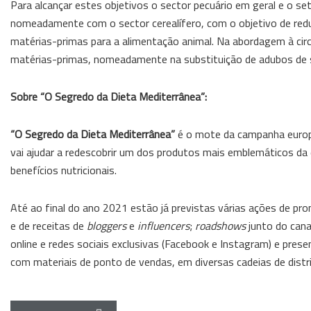
Para alcançar estes objetivos o sector pecuário em geral e o set
nomeadamente com o sector cerealífero, com o objetivo de redu
matérias-primas para a alimentação animal. Na abordagem à circ
matérias-primas, nomeadamente na substituição de adubos de sí
Sobre “O Segredo da Dieta Mediterrânea”:
“O Segredo da Dieta Mediterrânea”
é o mote da campanha europ
vai ajudar a redescobrir um dos produtos mais emblemáticos da
benefícios nutricionais.
Até ao final do ano 2021 estão já previstas várias ações de p
e de receitas de
bloggers
e
influencers
;
roadshows
junto do cana
online e redes sociais exclusivas (Facebook e Instagram) e pre
com materiais de ponto de vendas, em diversas cadeias de distri