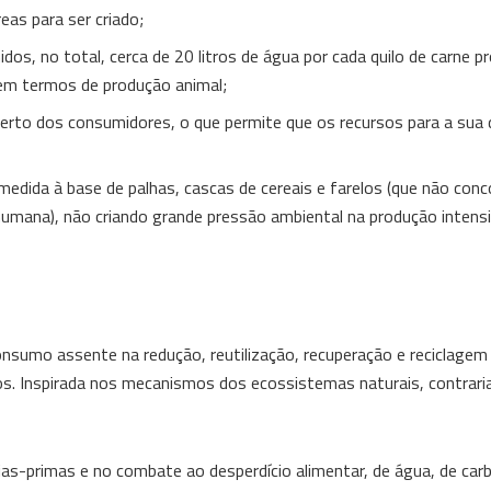
eas para ser criado;
s, no total, cerca de 20 litros de água por cada quilo de carne pr
em termos de produção animal;
 perto dos consumidores, o que permite que os recursos para a sua d
edida à base de palhas, cascas de cereais e farelos (que não con
humana), não criando grande pressão ambiental na produção intensi
nsumo assente na redução, reutilização, recuperação e reciclagem
dos. Inspirada nos mecanismos dos ecossistemas naturais, contrari
s-primas e no combate ao desperdício alimentar, de água, de carb