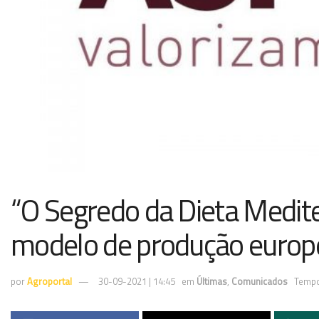
“O Segredo da Dieta Medite
modelo de produção europe
por
Agroportal
30-09-2021 | 14:45
em
Últimas
,
Comunicados
Tempo