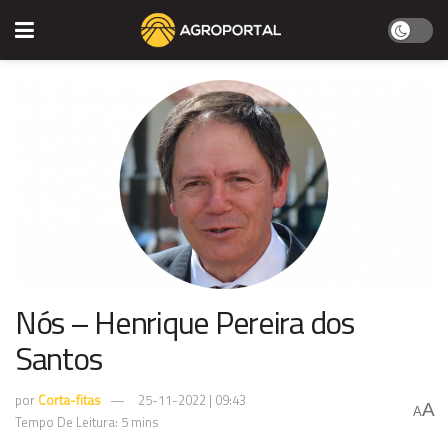
Nós – Henrique Pereira dos
Santos
por
Corta-fitas
25-11-2022 | 09:43
A
A
Tempo De Leitura: 5 mins