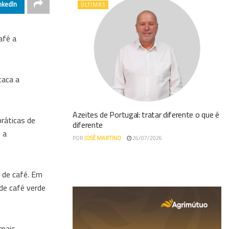
nkedIn
ÚLTIMAS
afé a
taca a
Azeites de Portugal: tratar diferente o que é
práticas de
diferente
 a
POR
JOSÉ MARTINO
26/07/2026
 de café. Em
de café verde
 mais