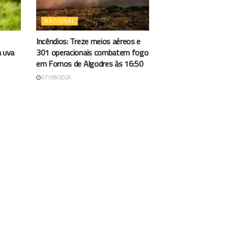
NACIONAL
Incêndios: Treze meios aéreos e
a uva
301 operacionais combatem fogo
em Fornos de Algodres às 16:50
07/08/2026