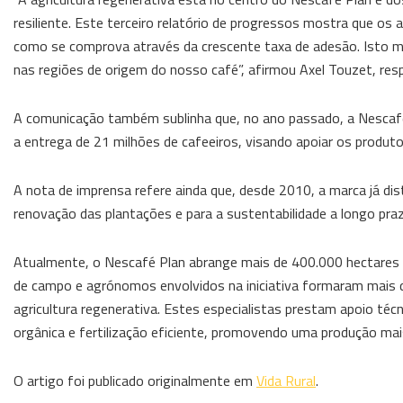
resiliente. Este terceiro relatório de progressos mostra que os
como se comprova através da crescente taxa de adesão. Isto m
nas regiões de origem do nosso café”, afirmou Axel Touzet, res
A comunicação também sublinha que, no ano passado, a Nescafé 
a entrega de 21 milhões de cafeeiros, visando apoiar os produt
A nota de imprensa refere ainda que, desde 2010, a marca já dist
renovação das plantações e para a sustentabilidade a longo praz
Atualmente, o Nescafé Plan abrange mais de 400.000 hectares
de campo e agrónomos envolvidos na iniciativa formaram mais d
agricultura regenerativa. Estes especialistas prestam apoio té
orgânica e fertilização eficiente, promovendo uma produção mais
O artigo foi publicado originalmente em
Vida Rural
.