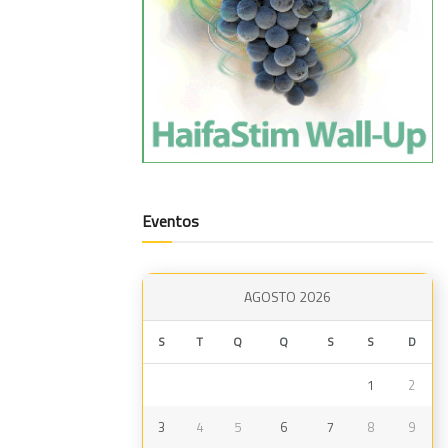
Eventos
AGOSTO 2026
S
T
Q
Q
S
S
D
1
2
3
4
5
6
7
8
9