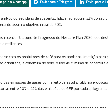
ar para o Whatsapp
Enviar para o Telegram
Enviar para o Li
mbito do seu plano de sustentabilidade, ao adquirir 32% do seu c
rando assim o objetivo inicial de 20%.
s recente Relatório de Progresso do Nescafé Plan 2030, que des
e resilientes.
borar com os produtores de café para os apoiar na transição para 
ão otimizada, a cobertura do solo, o uso de culturas de cobertura e
ão das emissões de gases com efeito de estufa (GEE) na produção
cortar entre 20% e 40% das emissões de GEE por cada quilograma 
os nossos esforços para tornar a cadeia de abastecimento de café