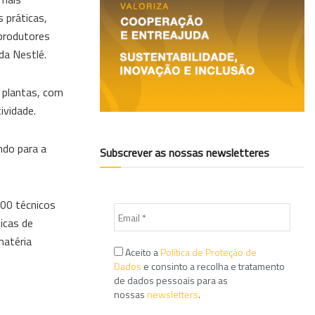
 práticas,
produtores
da Nestlé.
 plantas, com
ividade.
ndo para a
Subscrever as nossas newsletteres
00 técnicos
icas de
matéria
Aceito a
Política de Proteção de
Dados
e consinto a recolha e tratamento
de dados pessoais para as
nossas
newsletters
.