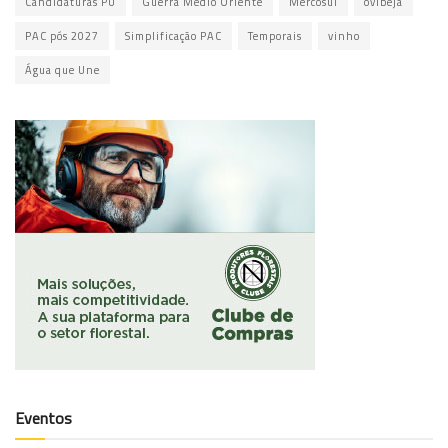
Candidaturas PU
Guerra Médio Oriente
Mercosul
ovibeja
PAC pós 2027
Simplificação PAC
Temporais
vinho
Água que Une
Eventos