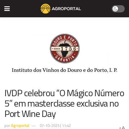
IVDP celebrou “O Mágico Número
5” em masterclasse exclusiva no
Port Wine Day
por
Agroportal
07-10-2025 | 11:42
A
A