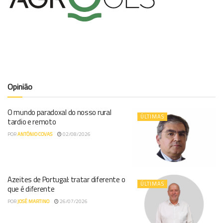
Opinião
O mundo paradoxal do nosso rural
ÚLTIMAS
tardio e remoto
POR
ANTÓNIO COVAS
02/08/2026
Azeites de Portugal: tratar diferente o
ÚLTIMAS
que é diferente
POR
JOSÉ MARTINO
26/07/2026