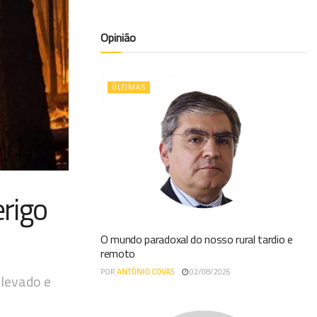
Opinião
ÚLTIMAS
erigo
O mundo paradoxal do nosso rural tardio e
remoto
POR
ANTÓNIO COVAS
02/08/2026
elevado e