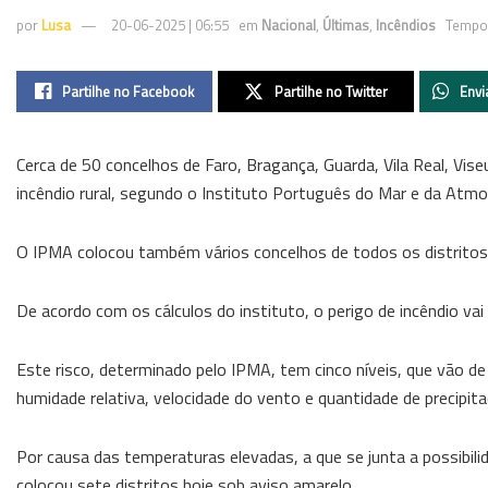
por
Lusa
20-06-2025 | 06:55
em
Nacional
,
Últimas
,
Incêndios
Tempo 
Partilhe no Facebook
Partilhe no Twitter
Envi
Cerca de 50 concelhos de Faro, Bragança, Guarda, Vila Real, Vi
incêndio rural, segundo o Instituto Português do Mar e da Atmo
O IPMA colocou também vários concelhos de todos os distritos 
De acordo com os cálculos do instituto, o perigo de incêndio va
Este risco, determinado pelo IPMA, tem cinco níveis, que vão de
humidade relativa, velocidade do vento e quantidade de precipit
Por causa das temperaturas elevadas, a que se junta a possibilid
colocou sete distritos hoje sob aviso amarelo.