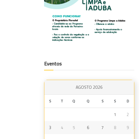
Eventos
AGOSTO 2026
S
T
Q
Q
S
S
D
1
2
3
4
5
6
7
8
9