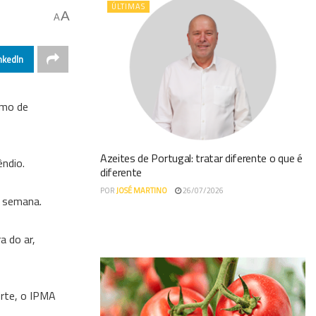
ÚLTIMAS
A
A
nkedIn
imo de
Azeites de Portugal: tratar diferente o que é
êndio.
diferente
POR
JOSÉ MARTINO
26/07/2026
e semana.
a do ar,
orte, o IPMA