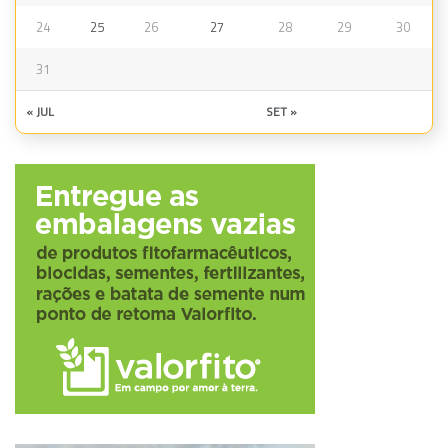
24
25
26
27
28
29
30
31
« JUL
SET »