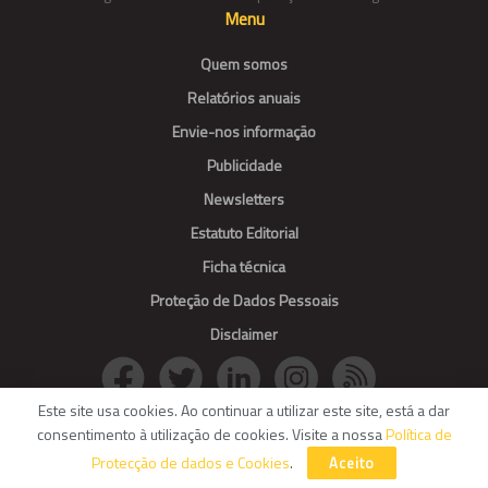
Menu
Quem somos
Relatórios anuais
Envie-nos informação
Publicidade
Newsletters
Estatuto Editorial
Ficha técnica
Proteção de Dados Pessoais
Disclaimer
Este site usa cookies. Ao continuar a utilizar este site, está a dar
consentimento à utilização de cookies. Visite a nossa
Política de
© Agroportal. All Rights reserved.
Protecção de dados e Cookies
.
Aceito