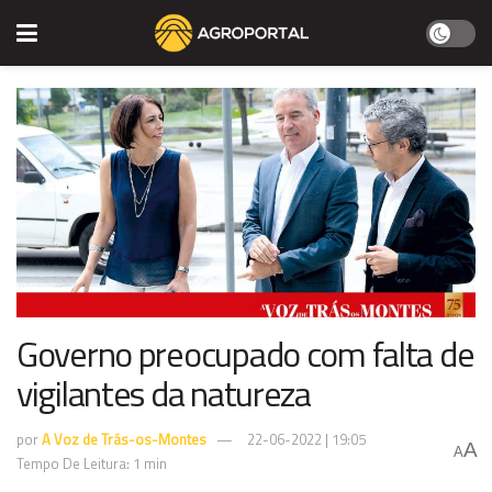
Governo preocupado com falta de
vigilantes da natureza
por
A Voz de Trás-os-Montes
22-06-2022 | 19:05
A
A
Tempo De Leitura: 1 min