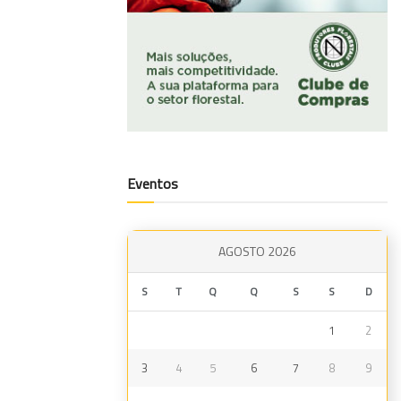
Eventos
AGOSTO 2026
S
T
Q
Q
S
S
D
1
2
3
4
5
6
7
8
9