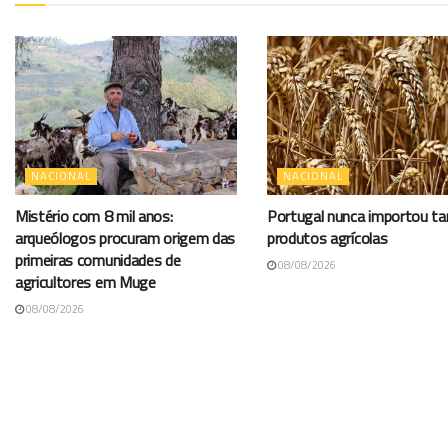
NACIONAL
NACIONAL
Mistério com 8 mil anos:
Portugal nunca importou t
arqueólogos procuram origem das
produtos agrícolas
primeiras comunidades de
08/08/2026
agricultores em Muge
08/08/2026