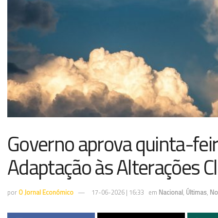
Governo aprova quinta-feir
Adaptação às Alterações Cl
por
O Jornal Económico
17-06-2026 | 16:33
em
Nacional
,
Últimas
,
No