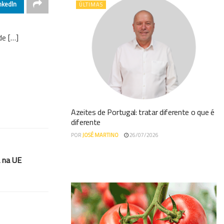
nkedIn
ÚLTIMAS
de […]
Azeites de Portugal: tratar diferente o que é
diferente
POR
JOSÉ MARTINO
26/07/2026
 na UE