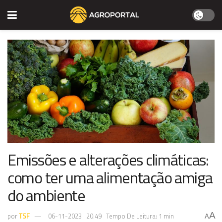
Emissões e alterações climáticas:
como ter uma alimentação amiga
do ambiente
A
por
TSF
06-11-2023 | 20:49
Tempo De Leitura: 1 min
A