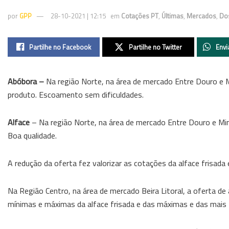
por
GPP
28-10-2021 | 12:15
em
Cotações PT
,
Últimas
,
Mercados
,
Do
Partilhe no Facebook
Partilhe no Twitter
Envi
Abóbora –
Na região Norte, na área de mercado Entre Douro e M
produto. Escoamento sem dificuldades.
Alface
– Na região Norte, na área de mercado Entre Douro e Minh
Boa qualidade.
A redução da oferta fez valorizar as cotações da alface frisada 
Na Região Centro, na área de mercado Beira Litoral, a oferta de
mínimas e máximas da alface frisada e das máximas e das mais f