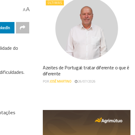
ÚLTIMAS
A
A
nkedIn
lidade do
Azeites de Portugal: tratar diferente o que é
ificuldades.
diferente
POR
JOSÉ MARTINO
26/07/2026
cotações