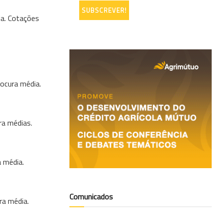
ia. Cotações
rocura média.
ra médias.
a média.
Comunicados
ra média.