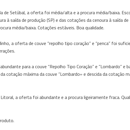
la de Setúbal, a oferta foi média/alta e a procura média/baixa. E
ra à saída de produção (SP) e das cotações da cenoura à saída de 
ocura média/baixa. Cotações estáveis. Boa qualidade.
ho, a oferta de couve “repolho tipo coração” e “penca” foi sufici
erações.
i abundante para a couve “Repolho Tipo Coração” e “Lombardo” e ba
ida da cotação máxima da couve “Lombardo» e descida da cotação 
itoral, a oferta foi abundante e a procura ligeiramente fraca. Qua
roduto.