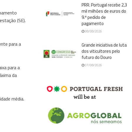
PRR. Portugal recebe 2,3
mil milhões de euros do
scoamento
9.º pedido de
estação (SE).
pagamento
08/08/2026
ente para a
Grande iniciativa de luta
dos viticultores pelo
futuro do Douro
07/08/2026
ixa para a
máxima da
lidade média.