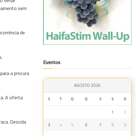
ão verde
scoamento sem
ncorrência de
..
Eventos
para a procura
AGOSTO 2026
a. A oferta
S
T
Q
Q
S
S
D
1
2
raca. Descida
3
4
5
6
7
8
9