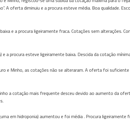
 e Minho, registou-se uma subida da cotação máxima para o feij
ho”. A oferta diminuiu e a procura esteve média. Boa qualidade. E
 baixa e a procura ligeiramente fraca. Cotações sem alterações. Co
) e a procura esteve ligeiramente baixa. Descida da cotação mínima
o e Minho, as cotações não se alteraram. A oferta foi suficiente 
nho a cotação mais frequente desceu devido ao aumento da ofert
s.
lguma em hidroponia) aumentou e foi média . Procura ligeiramente f