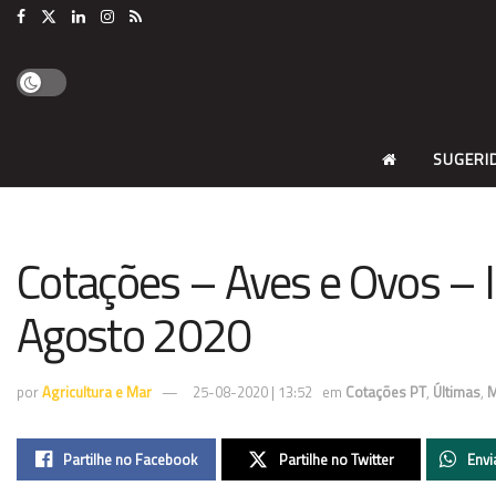
SUGERI
Cotações – Aves e Ovos –
Agosto 2020
por
Agricultura e Mar
25-08-2020 | 13:52
em
Cotações PT
,
Últimas
,
M
Partilhe no Facebook
Partilhe no Twitter
Envi