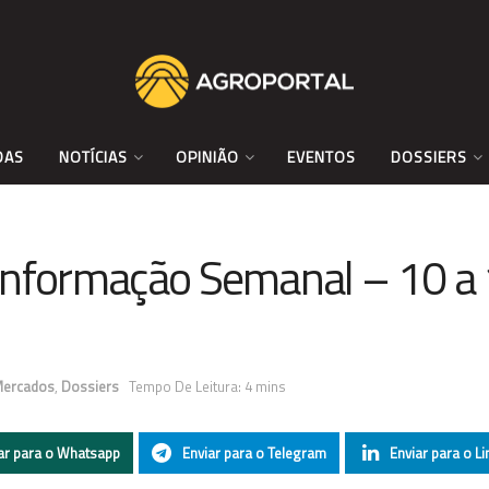
DAS
NOTÍCIAS
OPINIÃO
EVENTOS
DOSSIERS
 Informação Semanal – 10 a
ercados
,
Dossiers
Tempo De Leitura: 4 mins
ar para o Whatsapp
Enviar para o Telegram
Enviar para o Li