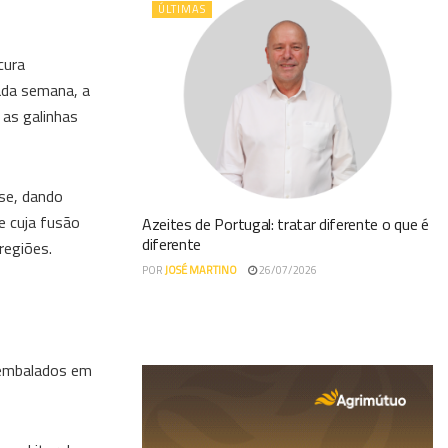
ÚLTIMAS
cura
ada semana, a
 as galinhas
-se, dando
e cuja fusão
Azeites de Portugal: tratar diferente o que é
diferente
regiões.
POR
JOSÉ MARTINO
26/07/2026
 embalados em