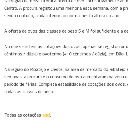
Na região da Beira Litoral a oferta de ovo foi relativamente a
Centro. A procura registou uma melhoria esta semana, com a pr
sendo contudo, ainda inferior ao normal nesta altura do ano.
A oferta de ovos das classes de peso S e M foi suficiente e a de
No que se refere às cotações dos ovos, apenas se registou uma 
cêntimos / dúzia) e ovotermo (+10 cêntimos / dúzia), em Dão-
Na região do Ribatejo e Oeste, na área de mercado do Ribatejo e
semanas, a procura e o consumo de ovo aumentaram na zona do A
período de férias. Completa estabilidade de cotações dos ovos,
todas as classes de peso.
Todas as cotações
aqui
.