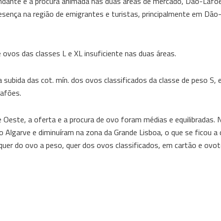
bundante e a procura animada nas duas áreas de mercado, Dão-Lafõe
esença na região de emigrantes e turistas, principalmente em Dão
 ovos das classes L e XL insuficiente nas duas áreas.
subida das cot. mín. dos ovos classificados da classe de peso S, 
Lafões.
 Oeste, a oferta e a procura de ovo foram médias e equilibradas. 
lgarve e diminuíram na zona da Grande Lisboa, o que se ficou a 
 quer do ovo a peso, quer dos ovos classificados, em cartão e ovo