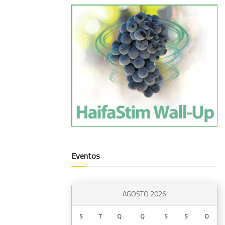
Eventos
AGOSTO 2026
S
T
Q
Q
S
S
D