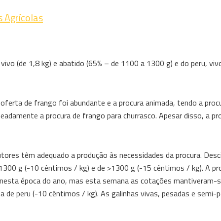
 Agrícolas
ivo (de 1,8 kg) e abatido (65% – de 1100 a 1300 g) e do peru, viv
a oferta de frango foi abundante e a procura animada, tendo a proc
amente a procura de frango para churrasco. Apesar disso, a pro
dutores têm adequado a produção às necessidades da procura. Desc
300 g (-10 cêntimos / kg) e de >1300 g (-15 cêntimos / kg). A pr
l nesta época do ano, mas esta semana as cotações mantiveram-s
rna de peru (-10 cêntimos / kg). As galinhas vivas, pesadas e semi-