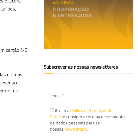
s e Litoral
-Lafões,
em cartão (+5
Subscrever as nossas newsletteres
Nas últimas
dever ao
termo, de
Aceito a
Política de Proteção de
Dados
e consinto a recolha e tratamento
de dados pessoais para as
nossas
newsletters
.