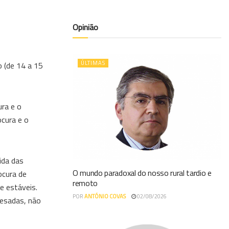
Opinião
ÚLTIMAS
o (de 14 a 15
ura e o
cura e o
ida das
O mundo paradoxal do nosso rural tardio e
ocura de
remoto
e estáveis.
POR
ANTÓNIO COVAS
02/08/2026
pesadas, não