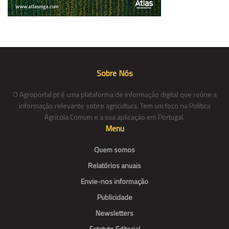
Sobre Nós
O Agroportal.pt é uma plataforma de informação digital que reúne a
informação relevante sobre agricultura. Tem um foco na Política
Agrícola Comum e a sua aplicação em Portugal.
Menu
Quem somos
Relatórios anuais
Envie-nos informação
Publicidade
Newsletters
Estatuto Editorial